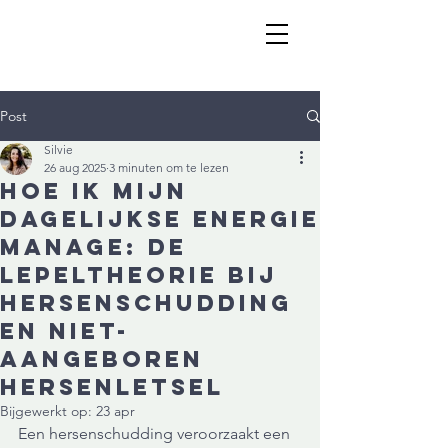
Post
Silvie
26 aug 2025
3 minuten om te lezen
Hoe ik mijn
dagelijkse energie
manage: De
Lepeltheorie bij
hersenschudding
en niet-
aangeboren
hersenletsel
Bijgewerkt op:
23 apr
Een hersenschudding veroorzaakt een 