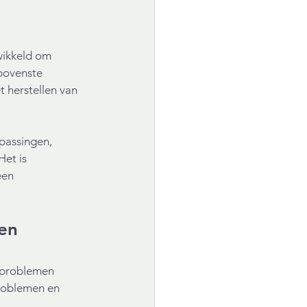
wikkeld om 
bovenste 
t herstellen van 
passingen, 
et is 
een 
en 
kproblemen 
problemen en 