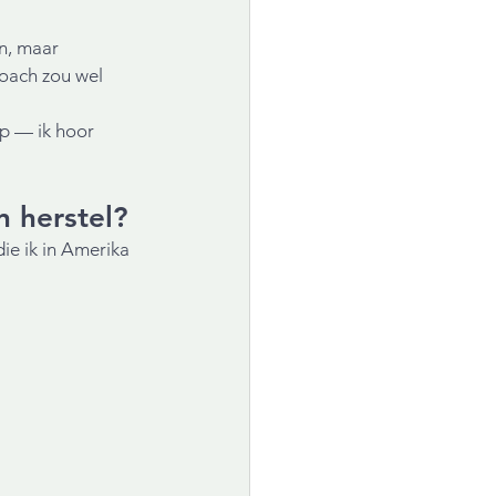
n, maar 
oach zou wel 
p — ik hoor 
 herstel? 
ie ik in Amerika 