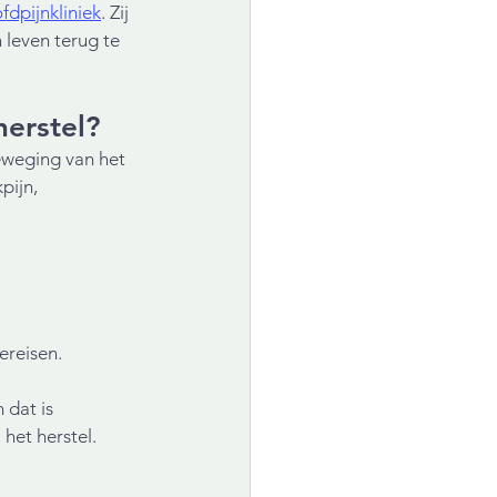
fdpijnkliniek
. Zij 
 leven terug te 
herstel?
eweging van het 
ijn, 
reisen. 
 dat is 
het herstel.