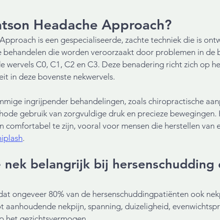
atson Headache Approach?
proach is een gespecialiseerde, zachte techniek die is ont
te behandelen die worden veroorzaakt door problemen in de 
de wervels C0, C1, C2 en C3. Deze benadering richt zich op he
teit in deze bovenste nekwervels.
ommige ingrijpender behandelingen, zoals chiropractische aan
de gebruik van zorgvuldige druk en precieze bewegingen. H
 comfortabel te zijn, vooral voor mensen die herstellen van 
iplash
.
nek belangrijk bij hersenschudding 
dat ongeveer 80% van de hersenschuddingpatiënten ook ne
tot aanhoudende nekpijn, spanning, duizeligheid, evenwichts
op het gezichtsvermogen.