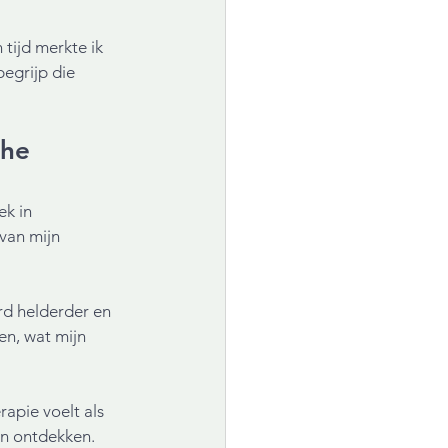
tijd merkte ik 
egrijp die 
he 
k in 
van mijn 
rd helderder en 
en, wat mijn 
apie voelt als 
len ontdekken.