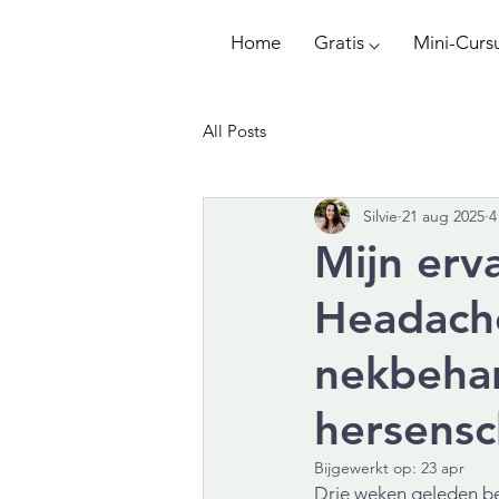
Home
Gratis ⌵
Mini-Curs
All Posts
Silvie
21 aug 2025
4
Mijn erv
Headach
nekbehan
hersens
Bijgewerkt op:
23 apr
Drie weken geleden bes