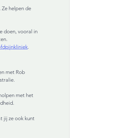
. Ze helpen de 
e doen, vooral in 
ten.
fdpijnkliniek
.
men met Rob 
tralie. 
holpen met het 
idheid. 
t jij ze ook kunt 