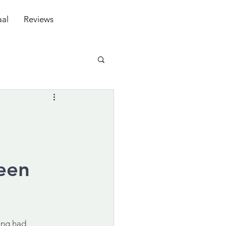
aal
Reviews
een
ang had 