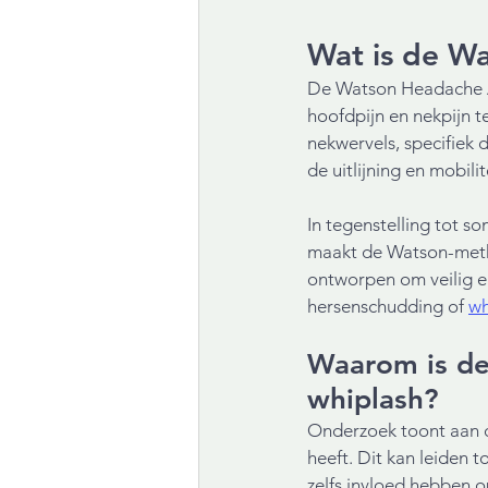
Wat is de W
De Watson Headache Ap
hoofdpijn en nekpijn 
nekwervels, specifiek 
de uitlijning en mobili
In tegenstelling tot s
maakt de Watson-metho
ontworpen om veilig en
hersenschudding of 
wh
Waarom is de 
whiplash?
Onderzoek toont aan 
heeft. Dit kan leiden 
zelfs invloed hebben 