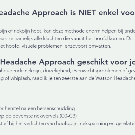
adache Approach is NIET enkel voo
ijn of nekpijn hebt, kan deze methode enorm helpen bij ande
an ze namelijk alle klachten die vanuit het hoofd komen. Dit
het hoofd, visuele problemen, enzovoort omvatten.
 Headache Approach geschikt voor j
aanhoudende nekpijn, duizeligheid, evenwichtsproblemen of g
g of whiplash, raad ik je ten zeerste aan de Watson Headach
oor herstel na een hersenschudding
 op de bovenste nekwervels (C0-C3)
ief bij het verlichten van hoofdpijn, nekspanning en gerel