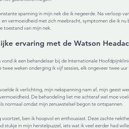
onstante spanning in mijn nek die ik negeerde. Na verloop van 
t en vermoeidheid met zich meebracht, symptomen die ik nu b
e toestand van mijn nek. 
lijke ervaring met de Watson Headac
vond ik een behandelaar bij de Internationale Hoofdpijnklinie
wee weken onderging ik vijf sessies, elk ongeveer twee uur 
 voelde ik verlichting, mijn nekspanning nam af, mijn geest we
 vermoeidheid. De behandeling liet me achteraf wel moe voel
als normaal omdat mijn zenuwstelsel begon te ontspannen. 
 voortzet, ben ik hoopvol en enthousiast. Deze zachte nekther
 stukje in mijn herstelpuzzel, iets wat ik veel eerder had wil