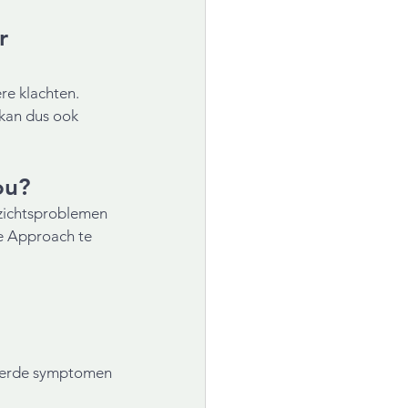
r 
re klachten. 
 kan dus ook 
ou?
ezichtsproblemen 
e Approach te 
ateerde symptomen